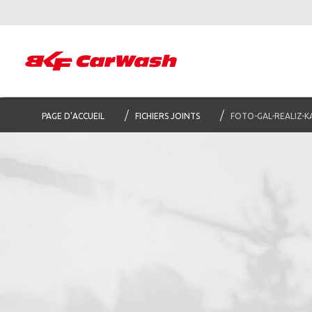
PAGE D’ACCUEIL
FICHIERS JOINTS
FOTO-GAL-REALIZ-K
Abon