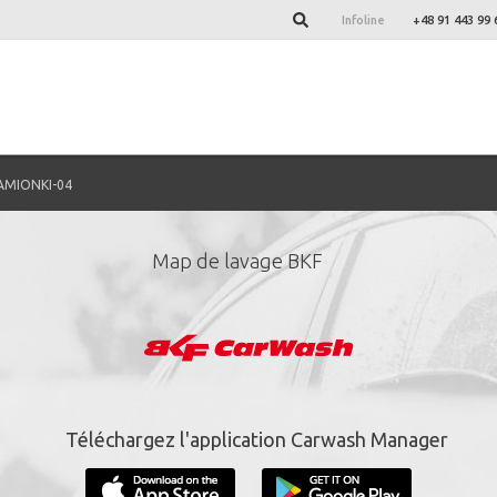
Infoline
+48 91 443 99 
AMIONKI-04
Map de lavage BKF
nez-vous à notre newsl
*
champs obligatoire.
Téléchargez l'application Carwash Manager