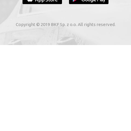
VOTRE E-MAIL
Copyright © 2019 BKF Sp. z o.o. All rights reserved.
 voie électronique à mon adresse e-mail indiquée par moi
02. Sur les services électroniques de « BKF Myjnie Bezdoty
 22, 72-002 Dołuje, Poland, KRS: 0000262269).
SAUVE-MOI