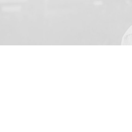
VOTRE NOM
J’accepte de recevoir par
de la loi du 8 Juillet 20
(address: Skarbimierzyce