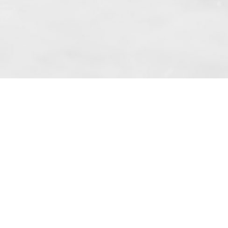
 même suivant l’article. 10 paragraphe. 1
kowe » Sp. z o.o. basé à Skarbimierzyce