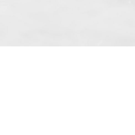
 même suivant l’article. 10 paragraphe. 1
kowe » Sp. z o.o. basé à Skarbimierzyce