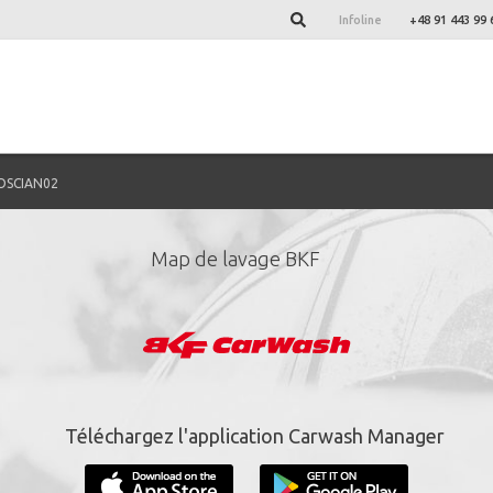
Infoline
+48 91 443 99 
OSCIAN02
Map de lavage BKF
nez-vous à notre newsl
*
champs obligatoire.
Téléchargez l'application Carwash Manager