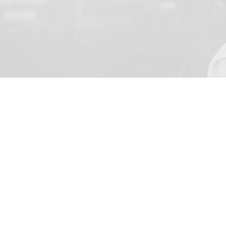
VOTRE NOM
J’accepte de recevoir par
de la loi du 8 Juillet 20
(address: Skarbimierzyce