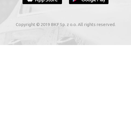
VOTRE E-MAIL
Copyright © 2019 BKF Sp. z o.o. All rights reserved.
 voie électronique à mon adresse e-mail indiquée par moi
02. Sur les services électroniques de « BKF Myjnie Bezdoty
 22, 72-002 Dołuje, Poland, KRS: 0000262269).
SAUVE-MOI