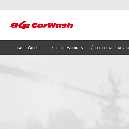
PAGE D’ACCUEIL
FICHIERS JOINTS
FOTO-GAL-REALIZ-K
Abon