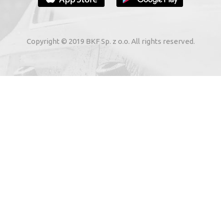
VOTRE E-MAIL
Copyright © 2019 BKF Sp. z o.o. All rights reserved.
 voie électronique à mon adresse e-mail indiquée par moi
02. Sur les services électroniques de « BKF Myjnie Bezdoty
 22, 72-002 Dołuje, Poland, KRS: 0000262269).
SAUVE-MOI