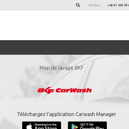
Infoline
+48 91 443 99 
Map de lavage BKF
nez-vous à notre newsl
*
champs obligatoire.
Téléchargez l'application Carwash Manager