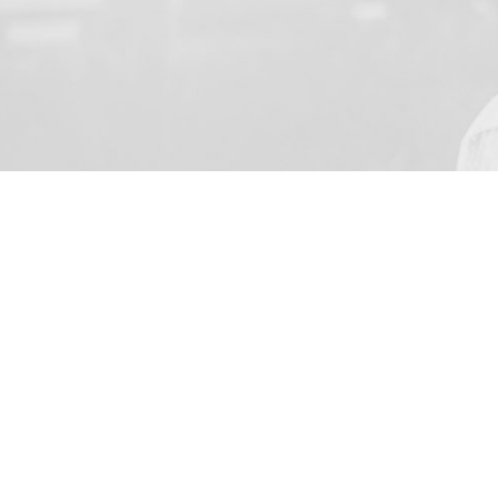
VOTRE NOM
J’accepte de recevoir par
de la loi du 8 Juillet 20
(address: Skarbimierzyce