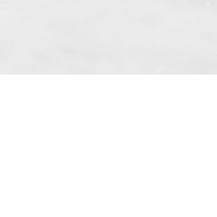
 même suivant l’article. 10 paragraphe. 1
kowe » Sp. z o.o. basé à Skarbimierzyce