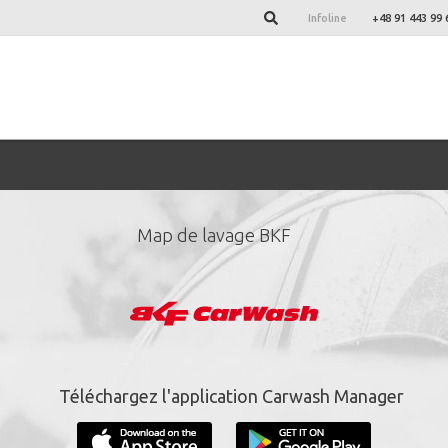
Infoline
+48 91 443 99 
Map de lavage BKF
nez-vous à notre newsl
*
champs obligatoire.
Téléchargez l'application Carwash Manager