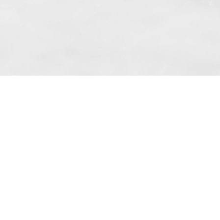
 même suivant l’article. 10 paragraphe. 1
kowe » Sp. z o.o. basé à Skarbimierzyce