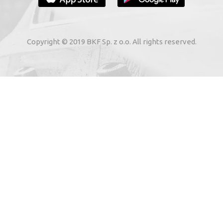
VOTRE E-MAIL
Copyright © 2019 BKF Sp. z o.o. All rights reserved.
 voie électronique à mon adresse e-mail indiquée par moi
02. Sur les services électroniques de « BKF Myjnie Bezdoty
 22, 72-002 Dołuje, Poland, KRS: 0000262269).
SAUVE-MOI