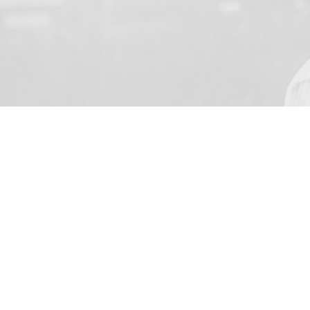
VOTRE NOM
J’accepte de recevoir par
de la loi du 8 Juillet 20
(address: Skarbimierzyce