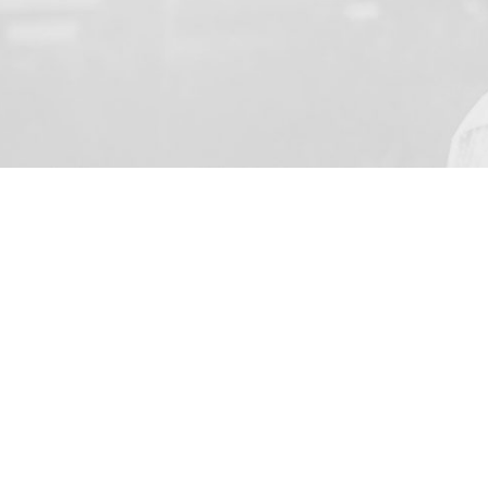
VOTRE NOM
J’accepte de recevoir par
de la loi du 8 Juillet 20
(address: Skarbimierzyce