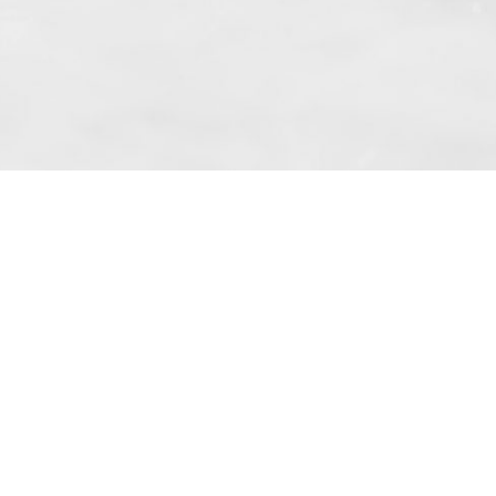
 même suivant l’article. 10 paragraphe. 1
kowe » Sp. z o.o. basé à Skarbimierzyce