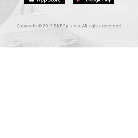
VOTRE E-MAIL
Copyright © 2019 BKF Sp. z o.o. All rights reserved.
 voie électronique à mon adresse e-mail indiquée par moi
02. Sur les services électroniques de « BKF Myjnie Bezdoty
 22, 72-002 Dołuje, Poland, KRS: 0000262269).
SAUVE-MOI