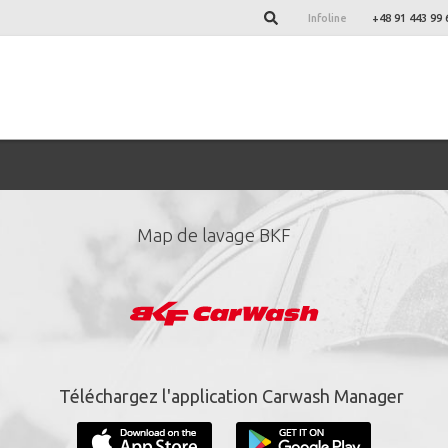
Infoline
+48 91 443 99 
Map de lavage BKF
nez-vous à notre newsl
*
champs obligatoire.
Téléchargez l'application Carwash Manager