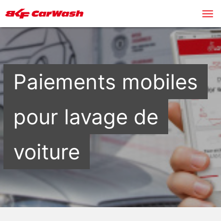
ents mobiles
Voule
lavage de
reven
e
CONTACTEZ N