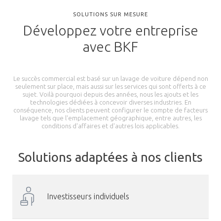
SOLUTIONS SUR MESURE
Développez votre entreprise
avec BKF
Le succès commercial est basé sur un lavage de voiture dépend non
seulement sur place, mais aussi sur les services qui sont offerts à ce
sujet. Voilà pourquoi depuis des années, nous les ajouts et les
technologies dédiées à concevoir diverses industries. En
conséquence, nos clients peuvent configurer le compte de facteurs
lavage tels que l'emplacement géographique, entre autres, les
conditions d'affaires et d'autres lois applicables.
Solutions adaptées à nos clients
Investisseurs individuels