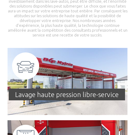
investissement dans les lave-autos, peut être difficile, et l'énormité
des solutions disponibles peut submerger. Le choix que vous faites
aura un impact sur votre entreprise tout entière. Par conséquent les
attitudes sur les solutions de haute qualité et la possibilité de
développer votre entreprise. Nos nombreuses années
d'expérience, la plus haute qualité, la technologie continue
améliorée avant la compétition des consultants professionnels et un
service est une recette de votre succès.
Lavage haute pression libre-service